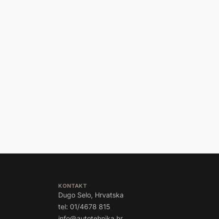
KONTAKT
Dugo Selo, Hrvatska
tel: 01/4678 815
info@autotehnika.hr