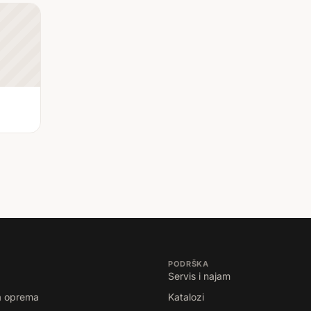
PODRŠKA
Servis i najam
a oprema
Katalozi