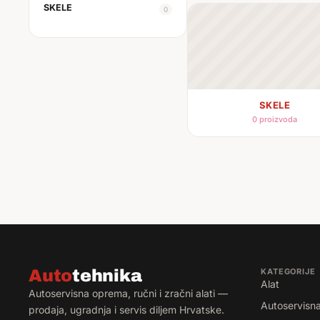
SKELE
0
SKELE
0 proizvoda
Auto
tehnika
KATEGORIJE
Alat
Autoservisna oprema, ručni i zračni alati —
Autoservisn
prodaja, ugradnja i servis diljem Hrvatske.