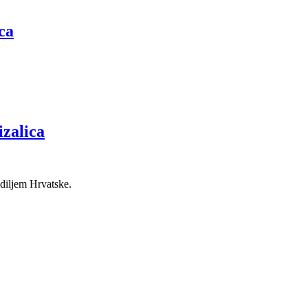
ca
zalica
 diljem Hrvatske.