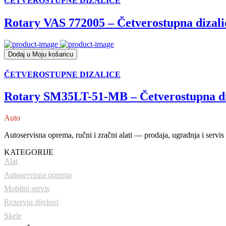
ČETVEROSTUPNE DIZALICE
Rotary VAS 772005 – Četverostupna dizali
Dodaj u Moju košaricu
ČETVEROSTUPNE DIZALICE
Rotary SM35LT-51-MB – Četverostupna di
Auto
tehnika
Autoservisna oprema, ručni i zračni alati — prodaja, ugradnja i servis
KATEGORIJE
Alat
Autoservisna oprema
Mobilni servis
Rezervni dijelovi
Skele