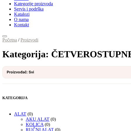
Kategorije proizvoda
Servis i podrška
Katalozi
O nama
Kontakt
Početna
/
Proizvodi
Kategorija:
ČETVEROSTUPNE
Proizvođač: Svi
KATEGORIJA
ALAT
(0)
AKU ALAT
(0)
KOLICA
(0)
RUČNI ALAT
(0)