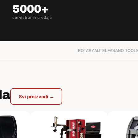
5000+
servisiranih uređaja
ROTARY
AUTEL
FASANO TOOLS
da
Svi proizvodi →