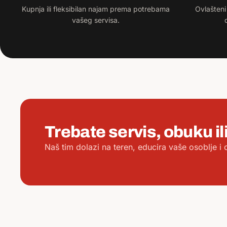
Kupnja ili fleksibilan najam prema potrebama
Ovlašteni
vašeg servisa.
Trebate servis, obuku i
Naš tim dolazi na teren, educira vaše osoblje 