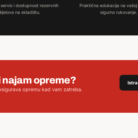
 servis i dostupnost rezervnih
Praktična edukacija na vašoj 
dijelova na skladištu.
sigurno rukovanje.
li najam opreme?
Istr
i osigurava opremu kad vam zatreba.