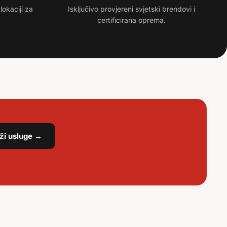
lokaciji za
Isključivo provjereni svjetski brendovi i
certificirana oprema.
aži usluge →