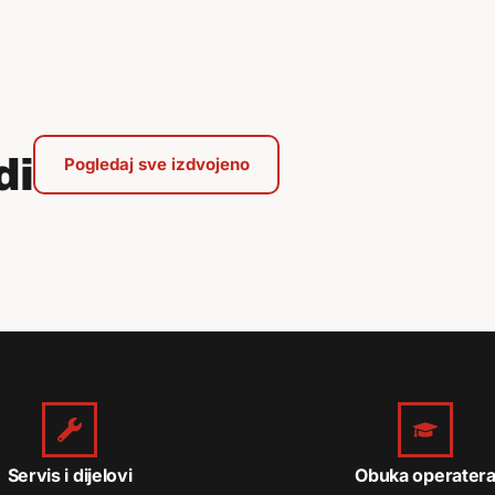
di
Pogledaj sve izdvojeno
Servis i dijelovi
Obuka operater