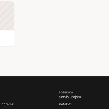
PODRŠKA
Servis i najam
a oprema
Katalozi