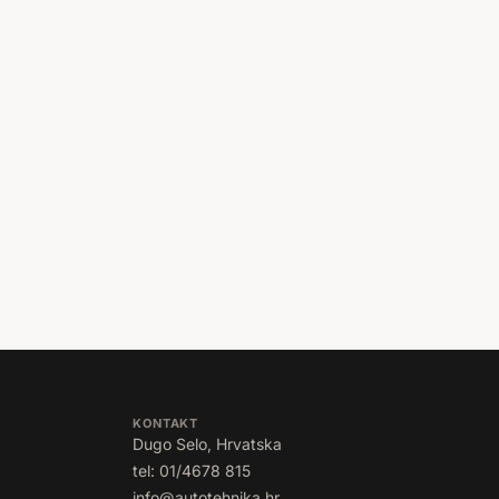
KONTAKT
Dugo Selo, Hrvatska
tel: 01/4678 815
info@autotehnika.hr