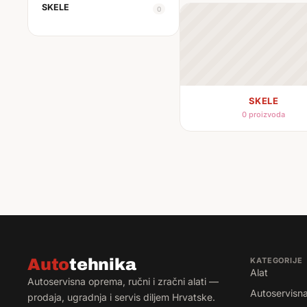
SKELE
0
SKELE
0 proizvoda
Auto
tehnika
KATEGORIJE
Alat
Autoservisna oprema, ručni i zračni alati —
Autoservisn
prodaja, ugradnja i servis diljem Hrvatske.